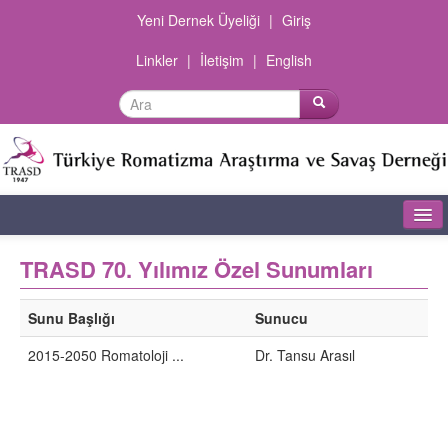
Yeni Dernek Üyeliği
|
Giriş
Linkler
|
İletişim
|
English
Ana Sayfa
TRASD 70. Yılımız Özel Sunumları
Dernek Hakkında
Sunu Başlığı
Sunucu
Şubeler
2015-2050 Romatoloji ...
Dr. Tansu Arasıl
Olgu Sunumları
Dokümanlar