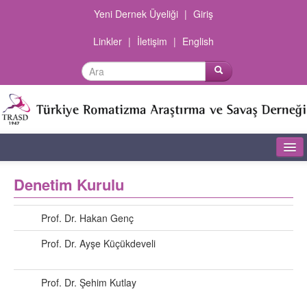
Yeni Dernek Üyeliği
|
Giriş
Linkler
|
İletişim
|
English
Ana Sayfa
Denetim Kurulu
Dernek Hakkında
Prof. Dr. Hakan Genç
Şubeler
Prof. Dr. Ayşe Küçükdeveli
Olgu Sunumları
Prof. Dr. Şehim Kutlay
Dokümanlar