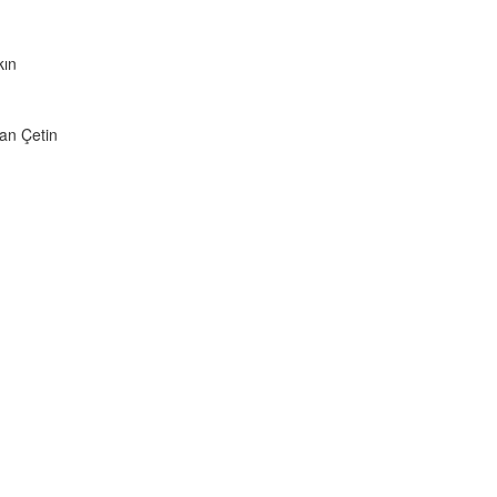
kın
an Çetin