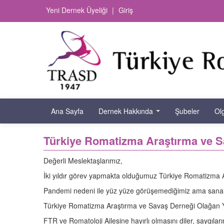
Yeni Dernek Üyeliği
|
Giriş
Ana Sayfa
Dernek Hakkında
Şubeler
Ol
Türkiye Romatizma Araştırma ve S
Değerli Meslektaşlarımız,
İki yıldır görev yapmakta olduğumuz Türkiye Romatizma Ar
Pandemi nedeni ile yüz yüze görüşemediğimiz ama sanal o
Türkiye Romatizma Araştırma ve Savaş Derneği Olağan Yö
FTR ve Romatoloji Ailesine hayırlı olmasını diler, saygıları