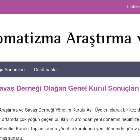
Linkle
gu Sunumları
Dokümanlar
avaş Derneği Olağan Genel Kurul Sonuçları
aştırma ve Savaş Derneği Yönetim Kurulu Asil Üyeleri olarak bir kez dah
rtamda çok yoğun geçen bu iki yılın ardından yeni dönemin hepimize sağ
netim Kurulu Toplantısı'nda yönetim kurulunda yeni dönemde görev al
mızı sunarız.