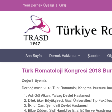
Yeni Dernek Üyeliği
|
Giriş
Ana Sayfa
Dernek Hakkında
Şubeler
Ol
Türk Romatoloji Kongresi 2018 Bu
Değerli üyemiz,
Derneğimizin 2018 Türk Romatoloji Kongresi bursunu kazana
Aslı Gül Alkan, Yalvaç Devlet Hastanesi
Dilek Eker Büyükşireci, Gazi Üniversitesi Tıp Fakültes
İlknur Can, Şemdinli Devlet Hastanesi
Bilge Düden, Şişli Hamidiye Etfal Eğitim ve Araştırma