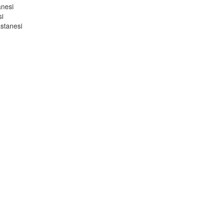
anesi
si
stanesi