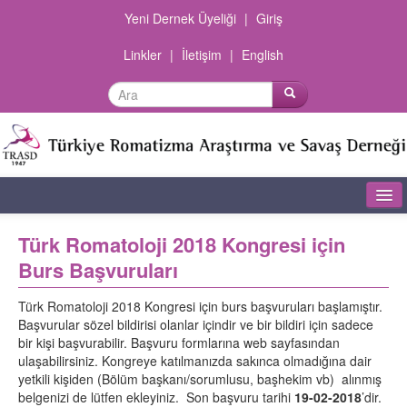
Yeni Dernek Üyeliği
|
Giriş
Linkler
|
İletişim
|
English
Ana Sayfa
Türk Romatoloji 2018 Kongresi için
Burs Başvuruları
Dernek Hakkında
Şubeler
Türk Romatoloji 2018 Kongresi için burs başvuruları başlamıştır.
Başvurular sözel bildirisi olanlar içindir ve bir bildiri için sadece
Olgu Sunumları
bir kişi başvurabilir. Başvuru formlarına web sayfasından
ulaşabilirsiniz. Kongreye katılmanızda sakınca olmadığına dair
yetkili kişiden (Bölüm başkanı/sorumlusu, başhekim vb) alınmış
Dokümanlar
belgenizi de lütfen ekleyiniz. Son başvuru tarihi
19-02-2018
’dir.