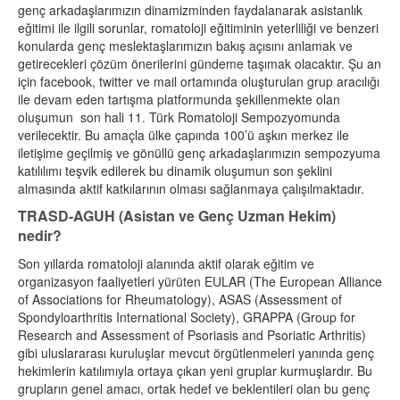
genç arkadaşlarımızın dinamizminden faydalanarak asistanlık
eğitimi ile ilgili sorunlar, romatoloji eğitiminin yeterliliği ve benzeri
konularda genç meslektaşlarımızın bakış açısını anlamak ve
getirecekleri çözüm önerilerini gündeme taşımak olacaktır. Şu an
için facebook, twitter ve mail ortamında oluşturulan grup aracılığı
ile devam eden tartışma platformunda şekillenmekte olan
oluşumun son hali 11. Türk Romatoloji Sempozyomunda
verilecektir. Bu amaçla ülke çapında 100’ü aşkın merkez ile
iletişime geçilmiş ve gönüllü genç arkadaşlarımızın sempozyuma
katılılımı teşvik edilerek bu dinamik oluşumun son şeklini
almasında aktif katkılarının olması sağlanmaya çalışılmaktadır.
TRASD-AGUH (Asistan ve Genç Uzman Hekim)
nedir?
Son yıllarda romatoloji alanında aktif olarak eğitim ve
organizasyon faaliyetleri yürüten EULAR (The European Alliance
of Associations for Rheumatology), ASAS (Assessment of
Spondyloarthritis International Society), GRAPPA (Group for
Research and Assessment of Psoriasis and Psoriatic Arthritis)
gibi uluslararası kuruluşlar mevcut örgütlenmeleri yanında genç
hekimlerin katılımıyla ortaya çıkan yeni gruplar kurmuşlardır. Bu
grupların genel amacı, ortak hedef ve beklentileri olan bu genç