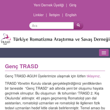
Yeni Dernek Üyeliği
|
Giriş
Linkler
|
İletişim
|
English
Ana Sayfa
Genç TRASD
Dernek Hakkında
Genç TRASD-AGUH Üyelerimize ulaşmak için lütfen
tıklayınız
.
Şubeler
TRASD Yönetim Kurulu olarak gerçekleştirdiğimiz yeniliklerden
bir taneside “Genç TRASD” adı altında yeni bir oluşumu hayata
Olgu Sunumları
geçirmek olmuştur. Bu oluşumun ilk tohumları ‘TRASD 2. Kış
Okulunda’ atılmıştır. 40 yaşını geçmemiş Romatoloji yan dal
Dokümanlar
asistanları, romatoloji uzmanları ve romatoloji ile ilgilenen fizik
tedavi uzmanları hedef kitle olarak belirlenmiştir. Temel amacı bu