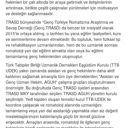
hekimleri bir çatı altında bir araya getirmek ve iletişimlerinin
artırılması, birlikte çeşitli çalışmalar yürütmeleri için motivasyon
ve desteğin sağlanmasıdır.
TRASD bünyesinde “Genç Türkiye Romatizma Araştırma ve
Savaş Derneği (Genç TRASD) da benzer bir inisiyatif olarak
2015’te ortaya atılmış, o tarihten bu yana eğitim faaliyetleri, kurs
ve seminerlerine devam etmektedir. Bu topluluk, hem fiziksel tıp
ve rehabilitasyon uzmanlarından, hem de bu uzmanlık sonrası
romatoloji yan dal eğitimi almakta olan veya bu eğitimi
tamamlamış genç hekimlerden oluşmuştur.
Türk Tabipler Birliği Uzmanlık Dernekleri Eşgüdüm Kurulu (TTB
UDEK) yakın zamanda asistan ve genç hekimlerin daha aktif
katılımını sağlamak amacıyla tüm üye derneklerden "Asistan ve
Genç Uzman Hekim, AGUH" çalışma grupları oluşturulmasını
önermiştir. Bu doğrultuda Genç TRASD üyeleri arasından
TRASD MKY tarafından seçilen TRASD-AGUH yönetim kurulu
seçilmiştir. Yedi kişiden oluşan temsilci kurul TTB-UDEK ile
koordine çalışacak ve romatoloji alanında uzmanlığını
tamamlamış veya yan dal asistanlığı yapmakta olan siz değerli
meslektaşlarımızın katılımlarıyla güçlü bir temsil gücüne
erişecektir. Amaçları arasında, romatoloji ile ilgilenen genç
hekimlerin kendi aralarında ve mentörler ile interaksiyonunu