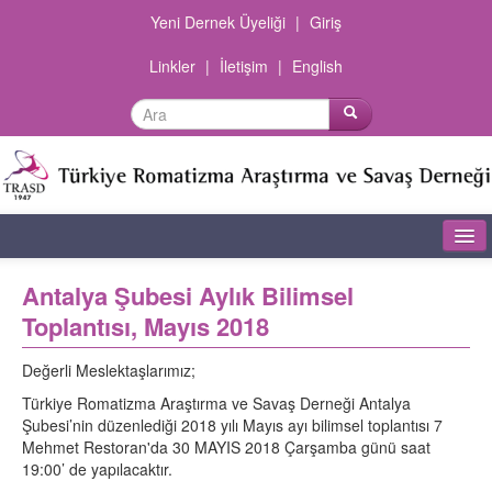
Yeni Dernek Üyeliği
|
Giriş
Linkler
|
İletişim
|
English
Ana Sayfa
Antalya Şubesi Aylık Bilimsel
Toplantısı, Mayıs 2018
Dernek Hakkında
Şubeler
Değerli Meslektaşlarımız;
Türkiye Romatizma Araştırma ve Savaş Derneği Antalya
Olgu Sunumları
Şubesi’nin düzenlediği 2018 yılı Mayıs ayı bilimsel toplantısı 7
Mehmet Restoran'da 30 MAYIS 2018 Çarşamba günü saat
Dokümanlar
19:00’ de yapılacaktır.