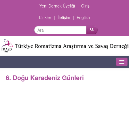
Yeni Dernek Üyeliği
|
Giriş
Linkler
|
İletişim
|
English
Ana Sayfa
6. Doğu Karadeniz Günleri
Dernek Hakkında
Şubeler
Olgu Sunumları
Dokümanlar